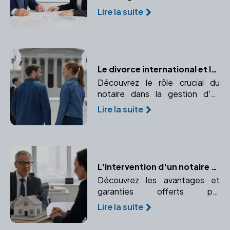
pourquoi consulter un notaire
Lire la suite
pour cette démarche
importante.
Le divorce international et le rôle essentiel du notaire
Découvrez le rôle crucial du
notaire dans la gestion d'un
divorce international, de
Lire la suite
l'application des conventions
internationales au choix de la loi
applicable.
L'intervention d'un notaire dans votre projet immobilier : avantages et garanties
Découvrez les avantages et
garanties offerts par
l'intervention d'un notaire dans
Lire la suite
votre projet immobilier.
Confiance et expertise juridique