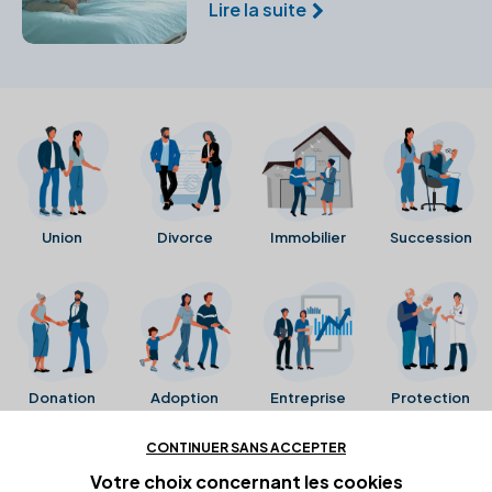
biens et vos intérêts en cas
Lire la suite
d'incapacité temporaire.
Union
Divorce
Immobilier
Succession
Donation
Adoption
Entreprise
Protection
CONTINUER SANS ACCEPTER
Ces avis proviennent directement de la fiche Google
Votre choix concernant
les cookies