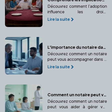
Découvrez comment l'adoption
influence les droits
successoraux et pourquoi il est
Lire la suite
essentiel de consulter un
notaire pour naviguer dans ce
processus complexe.
L'importance du notaire dans la création d'entreprise
Découvrez comment un notaire
peut vous accompagner dans la
création de votre entreprise, du
Lire la suite
choix du statut juridique à la
rédaction des statuts.
Comment un notaire peut vous aider en cas d'incapacité temporaire
Découvrez comment un notaire
peut vous aider à gérer vos