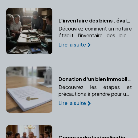
au rendez-vous.
L'inventaire des biens : évaluer le patrimoine du défunt
Découvrez comment un notaire
établit l'inventaire des biens
pour une succession et
Lire la suite
pourquoi un inventaire précis
est crucial pour une répartition
équitable du patrimoine.
Donation d'un bien immobilier : Comment procéder ?
Découvrez les étapes et
précautions à prendre pour une
donation immobilière sécurisée.
Lire la suite
Comprenez le rôle crucial du
notaire dans ce processus.
Comprendre les implications de l'adoption sur la succession