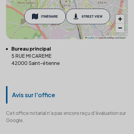
ITINÉRAIRE
STREET VIEW
+
−
Leaflet
|
© OpenStreetMap contributors
Bureau principal
5 RUE MI CAREME
42000 Saint-étienne
Avis sur l'office
Cet office notarial n'a pas encore reçu d'évaluation sur
Google.