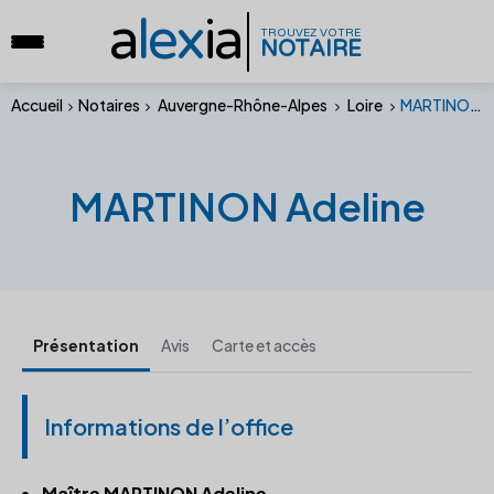
a
lex
ia
TROUVEZ VOTRE
NOTAIRE
Accueil
Notaires
Auvergne-Rhône-Alpes
Loire
MARTINON Adeline
MARTINON Adeline
Présentation
Avis
Carte et accès
Informations de l’office
Maître MARTINON Adeline