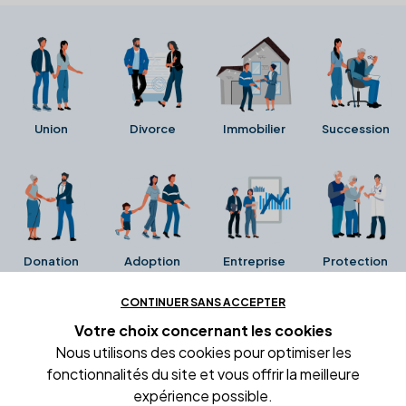
Union
Divorce
Immobilier
Succession
Donation
Adoption
Entreprise
Protection
CONTINUER SANS ACCEPTER
Ces avis proviennent directement de la fiche Google
Votre choix concernant
les cookies
Business de l'office notarial. Ils n'ont ni été collectés ni
Nous utilisons des cookies pour optimiser les
été vérifiés par Alexia.fr.
fonctionnalités du site et vous offrir la meilleure
expérience possible.