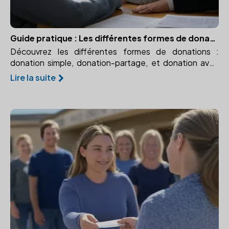
Guide pratique : Les différentes formes de donations
Découvrez les différentes formes de donations :
donation simple, donation-partage, et donation avec
réserve d'usufruit. Apprenez à choisir celle qui convient
Lire la suite
à vos besoins.