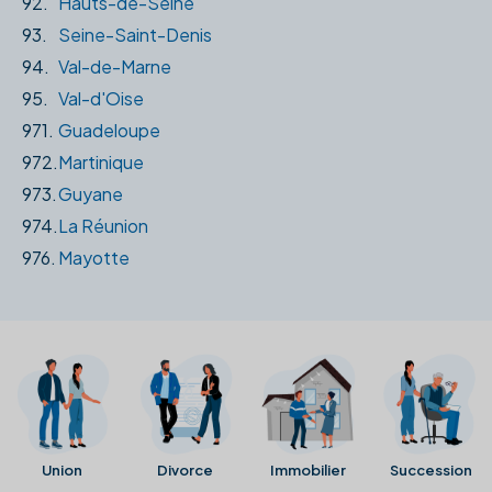
92.
Hauts-de-Seine
93.
Seine-Saint-Denis
94.
Val-de-Marne
95.
Val-d'Oise
971.
Guadeloupe
972.
Martinique
973.
Guyane
974.
La Réunion
976.
Mayotte
Union
Divorce
Immobilier
Succession