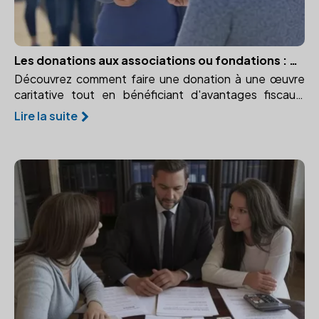
Les donations aux associations ou fondations : bénéficier d'avantages fiscaux
Découvrez comment faire une donation à une œuvre
caritative tout en bénéficiant d'avantages fiscaux.
Apprenez l'importance du rôle du notaire dans ce
Lire la suite
processus.