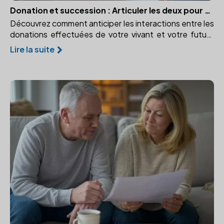
Donation et succession : Articuler les deux pour une transmission optimale
Découvrez comment anticiper les interactions entre les
donations effectuées de votre vivant et votre future
succession. Respectez les droits des héritiers
Lire la suite
réservataires.