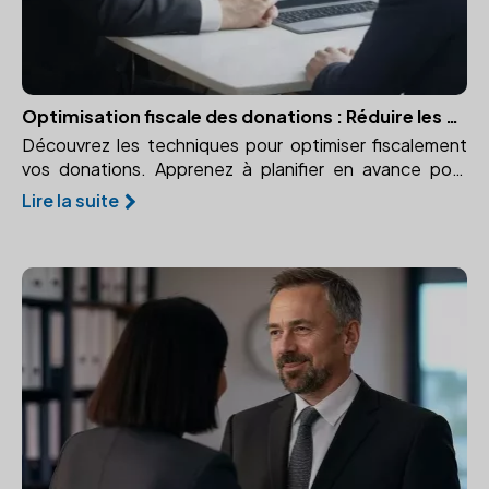
Optimisation fiscale des donations : Réduire les droits grâce à une planification anticipée
Découvrez les techniques pour optimiser fiscalement
vos donations. Apprenez à planifier en avance pour
réduire les droits de donation grâce à des plafonds
Lire la suite
d'abattement et une stratégie de fractionnement.