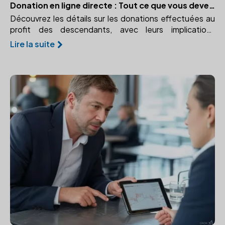
Donation en ligne directe : Tout ce que vous devez savoir
Découvrez les détails sur les donations effectuées au
profit des descendants, avec leurs implications
fiscales. Apprenez les avantages et abattements pour
Lire la suite
la ligne directe.