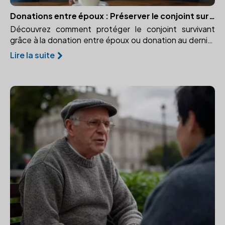
Donations entre époux : Préserver le conjoint survivant
Découvrez comment protéger le conjoint survivant
grâce à la donation entre époux ou donation au dernier
vivant. Garantissez sa sécurité financière.
Lire la suite