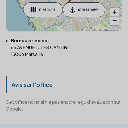
ITINÉRAIRE
STREET VIEW
+
−
Leaflet
|
© OpenStreetMap contributors
Bureau principal
65 AVENUE JULES CANTINI
13006 Marseille
Avis sur l'office
Cet office notarial n'a pas encore reçu d'évaluation sur
Google.