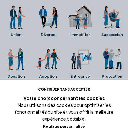
Union
Divorce
Immobilier
Succession
Donation
Adoption
Entreprise
Protection
CONTINUER SANS ACCEPTER
Ces avis proviennent directement de la fiche Google
Votre choix concernant
les cookies
Business de l'office notarial. Ils n'ont ni été collectés ni
Nous utilisons des cookies pour optimiser les
été vérifiés par Alexia.fr.
fonctionnalités du site et vous offrir la meilleure
expérience possible.
Réglage personnalisé