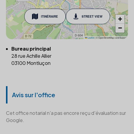
ITINÉRAIRE
STREET VIEW
+
−
Leaflet
|
© OpenStreetMap contributors
Bureau principal
28 rue Achille Allier
03100 Montluçon
Avis sur l'office
Cet office notarial n'a pas encore reçu d'évaluation sur
Google.