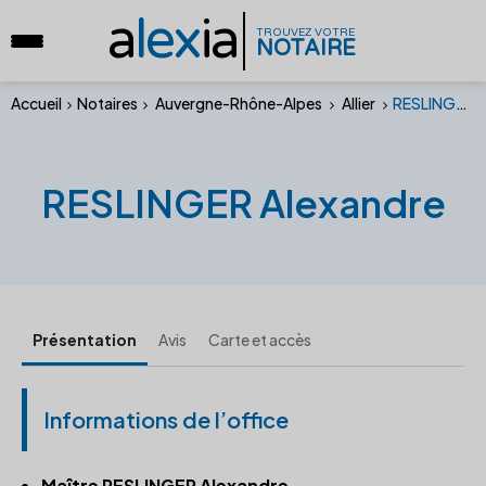
a
lex
ia
TROUVEZ VOTRE
NOTAIRE
Accueil
Notaires
Auvergne-Rhône-Alpes
Allier
RESLINGER Alexandre
RESLINGER Alexandre
Présentation
Avis
Carte et accès
Informations de l’office
Maître RESLINGER Alexandre