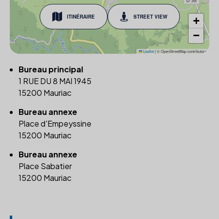
ITINÉRAIRE
STREET VIEW
+
−
Leaflet
|
© OpenStreetMap contributors
Bureau principal
1 RUE DU 8 MAI 1945
15200 Mauriac
Bureau annexe
Place d'Empeyssine
15200 Mauriac
Bureau annexe
Place Sabatier
15200 Mauriac