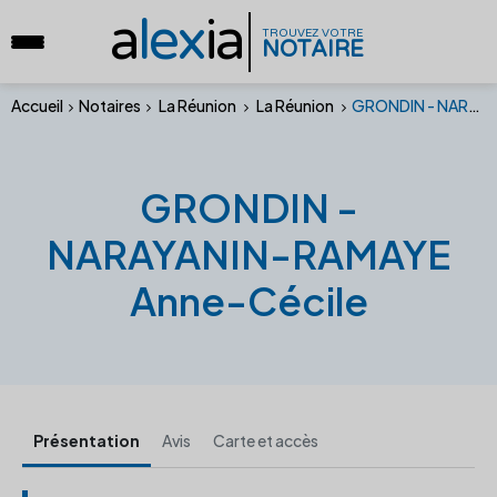
a
lex
ia
TROUVEZ VOTRE
NOTAIRE
Accueil
Notaires
La Réunion
La Réunion
GRONDIN - NARAYANIN-RAMAYE Anne-Cécile
GRONDIN -
NARAYANIN-RAMAYE
Anne-Cécile
Présentation
Avis
Carte et accès