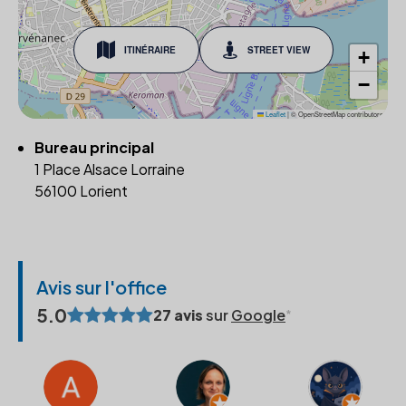
ITINÉRAIRE
STREET VIEW
+
−
Leaflet
|
© OpenStreetMap contributors
Bureau principal
1 Place Alsace Lorraine
56100 Lorient
Avis sur l'office
5.0
27 avis
sur
Google