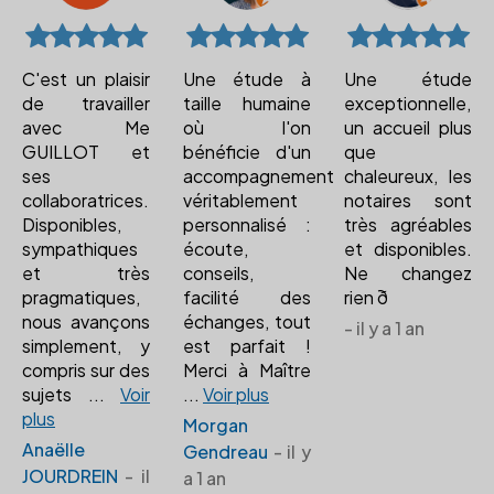
C'est un plaisir
Une étude à
Une étude
de travailler
taille humaine
exceptionnelle,
avec Me
où l'on
un accueil plus
GUILLOT et
bénéficie d'un
que
ses
accompagnement
chaleureux, les
collaboratrices.
véritablement
notaires sont
Disponibles,
personnalisé :
très agréables
sympathiques
écoute,
et disponibles.
et très
conseils,
Ne changez
pragmatiques,
facilité des
rien ð
nous avançons
échanges, tout
- il y a 1 an
simplement, y
est parfait !
compris sur des
Merci à Maître
sujets
...
Voir
...
Voir plus
plus
Morgan
Anaëlle
Gendreau
- il y
JOURDREIN
- il
a 1 an