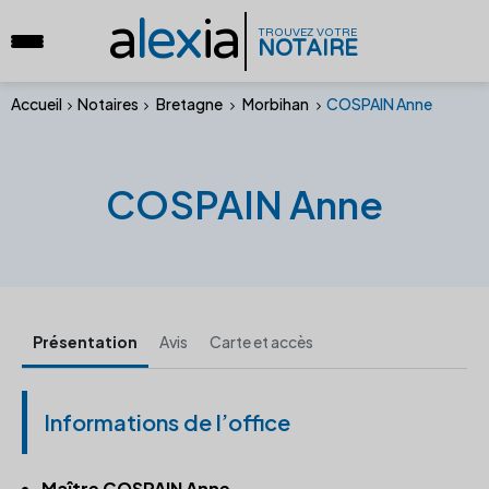
a
lex
ia
TROUVEZ VOTRE
NOTAIRE
Accueil
Notaires
Bretagne
Morbihan
COSPAIN Anne
COSPAIN Anne
Présentation
Avis
Carte et accès
Informations de l’office
Maître COSPAIN Anne