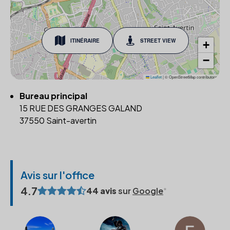
ITINÉRAIRE
STREET VIEW
+
−
Leaflet
|
© OpenStreetMap contributors
Bureau principal
15 RUE DES GRANGES GALAND
37550 Saint-avertin
Avis sur l'office
4.7
44 avis
sur
Google