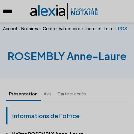
a
lex
ia
TROUVEZ VOTRE
NOTAIRE
Accueil
Notaires
Centre-Val de Loire
Indre-et-Loire
ROSEMBLY Anne-Laure
ROSEMBLY Anne-Laure
Présentation
Avis
Carte et accès
Informations de l’office
Maître ROSEMBLY Anne-Laure