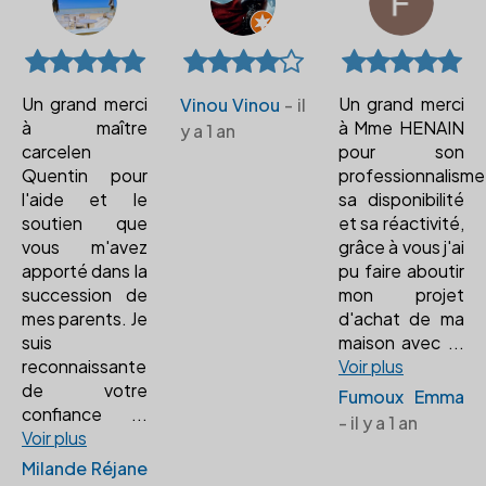
Un grand merci
Un grand merci
Vinou Vinou
- il
à maître
à Mme HENAIN
y a 1 an
carcelen
pour son
Quentin pour
professionnalisme
l'aide et le
sa disponibilité
soutien que
et sa réactivité,
vous m'avez
grâce à vous j'ai
apporté dans la
pu faire aboutir
succession de
mon projet
mes parents. Je
d'achat de ma
suis
maison avec
...
reconnaissante
Voir plus
de votre
Fumoux Emma
confiance
...
- il y a 1 an
Voir plus
Milande Réjane