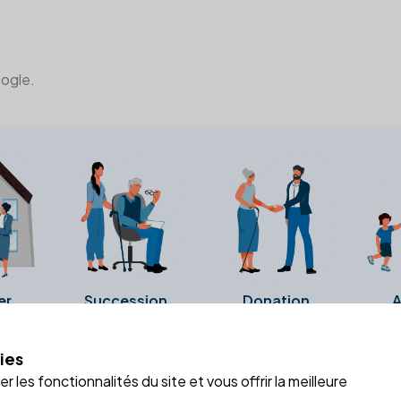
oogle.
er
Succession
Donation
A
ies
a fiche Google Business de l'office notarial. Ils n'ont ni été c
 les fonctionnalités du site et vous offrir la meilleure