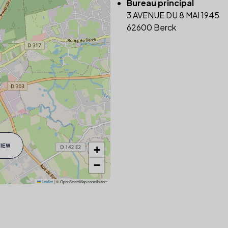
Bureau principal
3 AVENUE DU 8 MAI 1945
62600 Berck
VIEW
+
−
Leaflet
|
© OpenStreetMap contributors