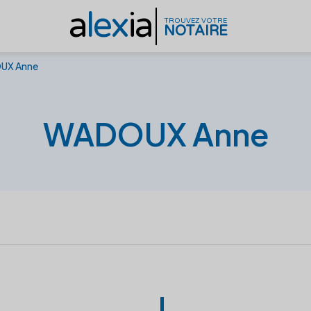
a
lex
ia
TROUVEZ VOTRE
NOTAIRE
UX Anne
WADOUX Anne