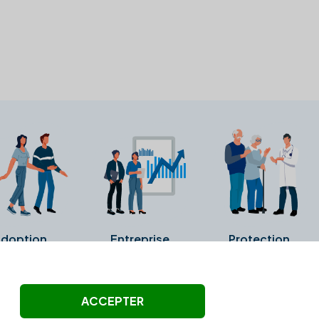
doption
Entreprise
Protection
ollectés ni été vérifiés par Alexia.fr.
ACCEPTER