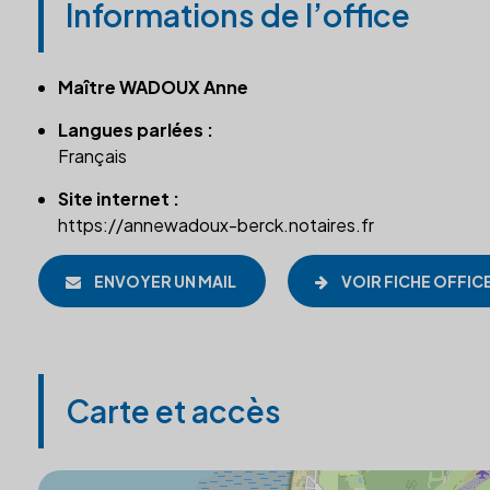
Informations de l’office
Maître WADOUX Anne
Langues parlées :
Français
Site internet :
https://annewadoux-berck.notaires.fr
ENVOYER UN MAIL
VOIR FICHE OFFIC
Carte et accès