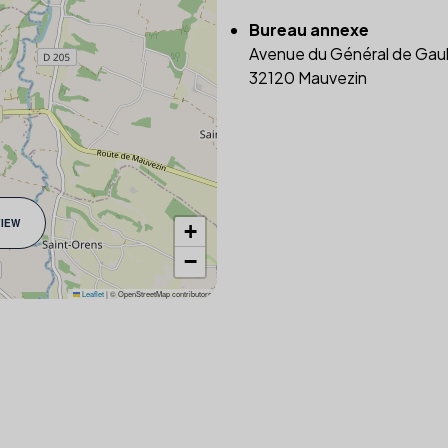
Bureau annexe
Avenue du Général de Gaul
32120 Mauvezin
VIEW
+
−
Leaflet
|
© OpenStreetMap contributors