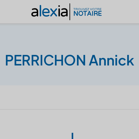
a
lex
ia
TROUVEZ VOTRE
NOTAIRE
PERRICHON Annick