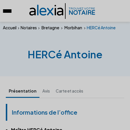
a
lex
ia
TROUVEZ VOTRE
NOTAIRE
Accueil
Notaires
Bretagne
Morbihan
HERCé Antoine
HERCé Antoine
Présentation
Avis
Carte et accès
Informations de l’office
Maître HERCé Antoine