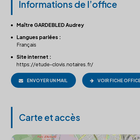
Informations de l’office
Maître GARDEBLED Audrey
Langues parlées :
Français
Site internet :
https://etude-clovis.notaires.fr/
ENVOYER UN MAIL
VOIR FICHE OFFIC
Carte et accès