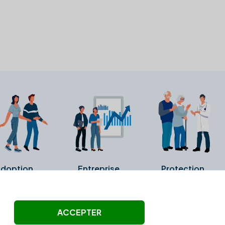
doption
Entreprise
Protection
ollectés ni été vérifiés par Alexia.fr.
ACCEPTER