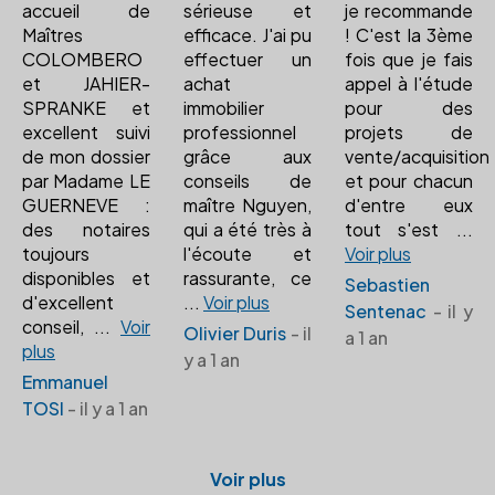
accueil de
sérieuse et
je recommande
Maîtres
efficace. J'ai pu
! C'est la 3ème
COLOMBERO
effectuer un
fois que je fais
et JAHIER-
achat
appel à l'étude
SPRANKE et
immobilier
pour des
excellent suivi
professionnel
projets de
de mon dossier
grâce aux
vente/acquisition
par Madame LE
conseils de
et pour chacun
GUERNEVE :
maître Nguyen,
d'entre eux
des notaires
qui a été très à
tout s'est
...
toujours
l'écoute et
Voir plus
disponibles et
rassurante, ce
Sebastien
d'excellent
...
Voir plus
Sentenac
- il y
conseil,
...
Voir
Olivier Duris
- il
a 1 an
plus
y a 1 an
Emmanuel
TOSI
- il y a 1 an
Voir plus