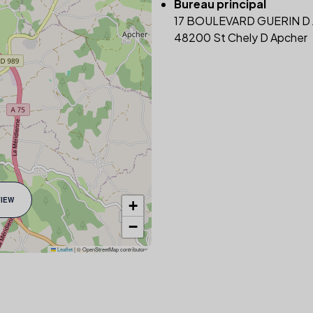
Bureau principal
17 BOULEVARD GUERIN D
48200 St Chely D Apcher
VIEW
+
−
Leaflet
|
© OpenStreetMap contributors