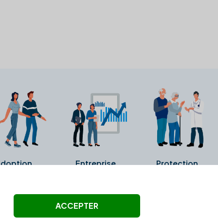
doption
Entreprise
Protection
ollectés ni été vérifiés par Alexia.fr.
ACCEPTER