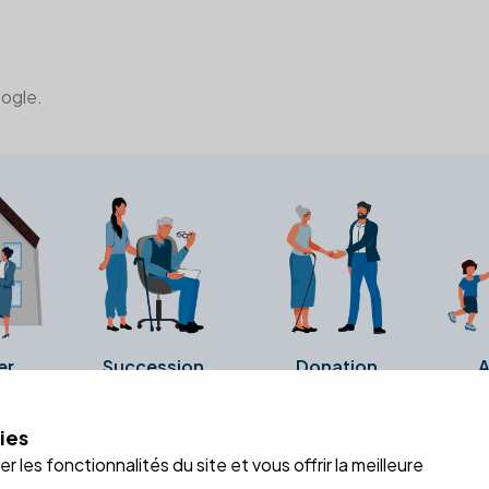
oogle.
er
Succession
Donation
A
ies
a fiche Google Business de l'office notarial. Ils n'ont ni été c
 les fonctionnalités du site et vous offrir la meilleure