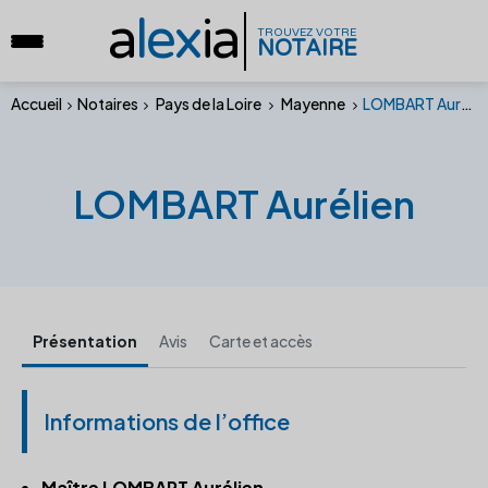
a
lex
ia
TROUVEZ VOTRE
NOTAIRE
Accueil
Notaires
Pays de la Loire
Mayenne
LOMBART Aurélien
LOMBART Aurélien
Présentation
Avis
Carte et accès
Informations de l’office
Maître LOMBART Aurélien