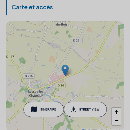
Carte et accès
ITINÉRAIRE
STREET VIEW
+
−
Leaflet
|
© OpenStreetMap contributors