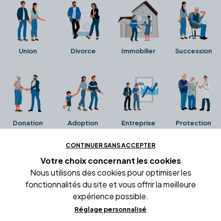
Union
Divorce
Immobilier
Succession
Donation
Adoption
Entreprise
Protection
CONTINUER SANS ACCEPTER
Ces avis proviennent directement de la fiche Google
Votre choix concernant
les cookies
Business de l'office notarial. Ils n'ont ni été collectés ni
Nous utilisons des cookies pour optimiser les
été vérifiés par Alexia.fr.
fonctionnalités du site et vous offrir la meilleure
expérience possible.
Réglage personnalisé
Conditions générales d'utilisation