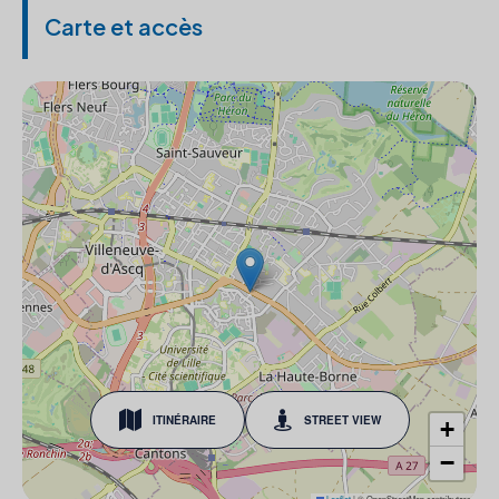
Carte et accès
ITINÉRAIRE
STREET VIEW
+
−
Leaflet
|
© OpenStreetMap contributors