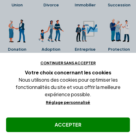
Union
Divorce
Immobilier
Succession
Donation
Adoption
Entreprise
Protection
CONTINUER SANS ACCEPTER
Ces avis proviennent directement de la fiche Google
Votre choix concernant
les cookies
Business de l'office notarial. Ils n'ont ni été collectés ni
Nous utilisons des cookies pour optimiser les
été vérifiés par Alexia.fr.
fonctionnalités du site et vous offrir la meilleure
expérience possible.
Réglage personnalisé
Conditions générales d'utilisation
Mentions légales
Gestion des cookies
ACCEPTER
© Copyright Alexia Notaire 2026