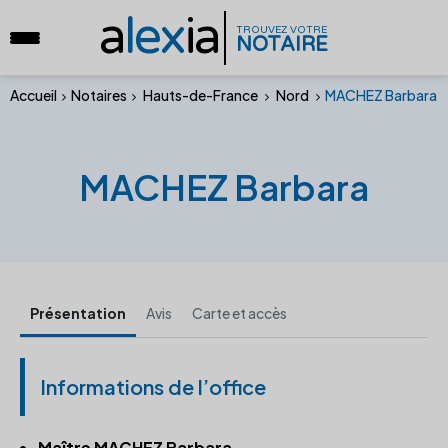
a
lex
ia
TROUVEZ VOTRE
NOTAIRE
Accueil
Notaires
Hauts-de-France
Nord
MACHEZ Barbara
MACHEZ Barbara
Présentation
Avis
Carte et accès
Informations de l’office
Maître MACHEZ Barbara