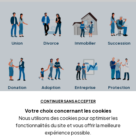
Union
Divorce
Immobilier
Succession
Donation
Adoption
Entreprise
Protection
CONTINUER SANS ACCEPTER
Ces avis proviennent directement de la fiche Google
Votre choix concernant
les cookies
Business de l'office notarial. Ils n'ont ni été collectés ni
Nous utilisons des cookies pour optimiser les
été vérifiés par Alexia.fr.
fonctionnalités du site et vous offrir la meilleure
expérience possible.