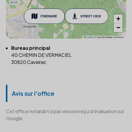
ITINÉRAIRE
STREET VIEW
+
−
Leaflet
|
© OpenStreetMap contributors
Bureau principal
40 CHEMIN DE VERMACIEL
30820 Caveirac
Avis sur l'office
Cet office notarial n'a pas encore reçu d'évaluation sur
Google.