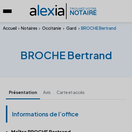
a
lex
ia
TROUVEZ VOTRE
NOTAIRE
Accueil
Notaires
Occitanie
Gard
BROCHE Bertrand
BROCHE Bertrand
Présentation
Avis
Carte et accès
Informations de l’office
Maître BROCHE Bertrand