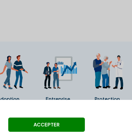
doption
Entreprise
Protection
ollectés ni été vérifiés par Alexia.fr.
ACCEPTER