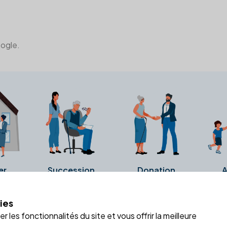
oogle.
er
Succession
Donation
A
ies
a fiche Google Business de l'office notarial. Ils n'ont ni été c
 les fonctionnalités du site et vous offrir la meilleure