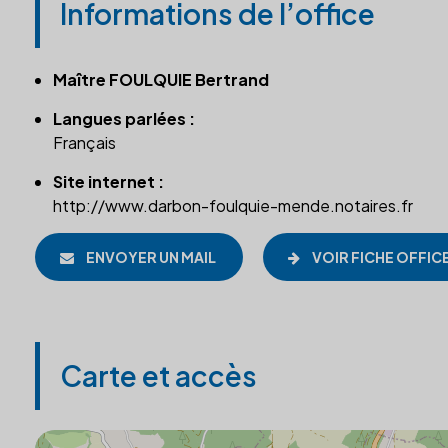
Informations de l’office
Maître FOULQUIE Bertrand
Langues parlées :
Français
Site internet :
http://www.darbon-foulquie-mende.notaires.fr
ENVOYER UN MAIL
VOIR FICHE OFFIC
Carte et accès