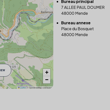
Bureau principal
7 ALLEE PAUL DOUMER
48000 Mende
Bureau annexe
Place du Bosquet
48000 Mende
VIEW
+
−
Leaflet
|
© OpenStreetMap contributors