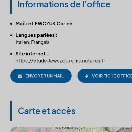
Informations de l’office
Maître LEWCZUK Carine
Langues parlées :
Italien, Français
Site internet :
https://etude-lewczuk-reims.notaires.fr
ENVOYER UN MAIL
VOIR FICHE OFFIC
Carte et accès