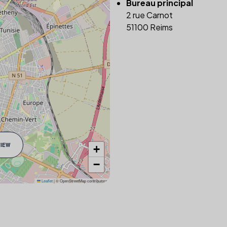
Bureau principal
2 rue Carnot
51100 Reims
VIEW
+
−
Leaflet
|
© OpenStreetMap contributors