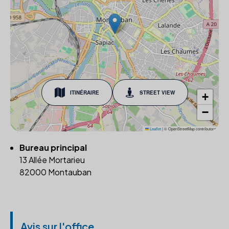
ITINÉRAIRE
STREET VIEW
+
−
Leaflet
|
© OpenStreetMap contributors
Bureau principal
13 Allée Mortarieu
82000 Montauban
Avis sur l'office