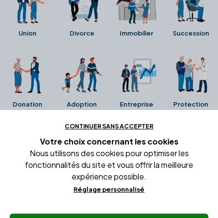
Union
Divorce
Immobilier
Succession
Donation
Adoption
Entreprise
Protection
CONTINUER SANS ACCEPTER
Ces avis proviennent directement de la fiche Google
Votre choix concernant
les cookies
Business de l'office notarial. Ils n'ont ni été collectés ni
Nous utilisons des cookies pour optimiser les
été vérifiés par Alexia.fr.
fonctionnalités du site et vous offrir la meilleure
expérience possible.
Réglage personnalisé
Conditions générales d'utilisation
Mentions légales
Gestion des cookies