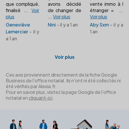
que compliqué,
avons décidé
vente immo à l
finalisé
...
Voir
de changer de
étranger «
...
plus
...
Voir plus
Voir plus
Geneviève
Nini
- il y a 1 an
Aby Sxm
- il y a
Lemercier
- il y
1 an
a 1 an
Voir plus
Ces avis proviennent directement de la fiche Google
Business de l'office notarial. Ils n'ont ni été collectés ni
été vérifiés par Alexia.fr.
Pour en savoir plus, visitez la page Google de l'office
notarial en
cliquant-ici
.