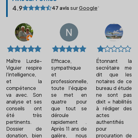
4.9
47 avis
sur
Google
Maître Lurde-
Efficace,
Étonnant la
Viguier respire
sympathique
secrétaire me
l'intelligence,
et
dit que les
et la
professionnelle,
notaires de ce
compétence
toute l'équipe
bureau d étude
va avec. Son
se met en
ne sont pas
analyse et ses
quatre pour
dixit « habilités
conseils ont
que tout se
à rédiger des
été très
déroule
actes
pertinents.
rapidement .
authentifiés
Dossier de
Après 11 ans de
pour
donation, bien
galère, nous
procuration de