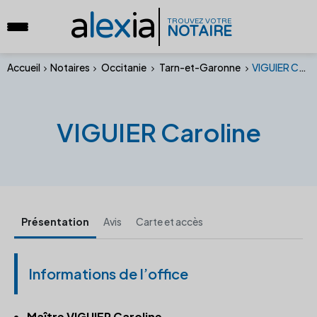
a
lex
ia
TROUVEZ VOTRE
NOTAIRE
Accueil
Notaires
Occitanie
Tarn-et-Garonne
VIGUIER Caroline
VIGUIER Caroline
Présentation
Avis
Carte et accès
Informations de l’office
Maître VIGUIER Caroline