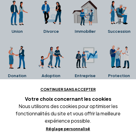
Union
Divorce
Immobilier
Succession
Donation
Adoption
Entreprise
Protection
CONTINUER SANS ACCEPTER
Ces avis proviennent directement de la fiche Google
Votre choix concernant
les cookies
Business de l'office notarial. Ils n'ont ni été collectés ni
Nous utilisons des cookies pour optimiser les
été vérifiés par Alexia.fr.
fonctionnalités du site et vous offrir la meilleure
expérience possible.
Réglage personnalisé
Conditions générales d'utilisation