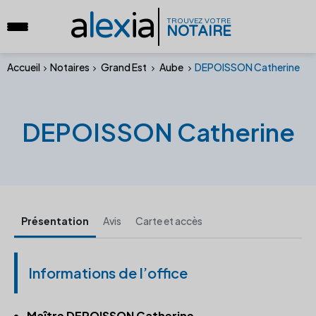
a
lex
ia
TROUVEZ VOTRE
NOTAIRE
Accueil
Notaires
Grand Est
Aube
DEPOISSON Catherine
DEPOISSON Catherine
Présentation
Avis
Carte et accès
Informations de l’office
Maître DEPOISSON Catherine