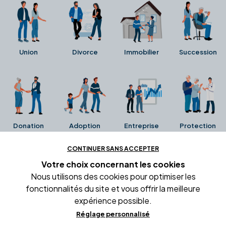
Union
Divorce
Immobilier
Succession
Donation
Adoption
Entreprise
Protection
CONTINUER SANS ACCEPTER
Ces avis proviennent directement de la fiche Google
Votre choix concernant
les cookies
Business de l'office notarial. Ils n'ont ni été collectés ni
Nous utilisons des cookies pour optimiser les
été vérifiés par Alexia.fr.
fonctionnalités du site et vous offrir la meilleure
expérience possible.
Réglage personnalisé
Conditions générales d'utilisation