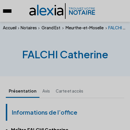
a
lex
ia
TROUVEZ VOTRE
NOTAIRE
Accueil
Notaires
Grand Est
Meurthe-et-Moselle
FALCHI Catherine
FALCHI Catherine
Présentation
Avis
Carte et accès
Informations de l’office
Maître FALCHI Catherine