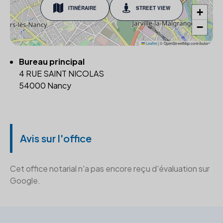
ITINÉRAIRE
STREET VIEW
+
−
Leaflet
|
© OpenStreetMap contributors
Bureau principal
4 RUE SAINT NICOLAS
54000 Nancy
Avis sur l'office
Cet office notarial n'a pas encore reçu d'évaluation sur
Google.