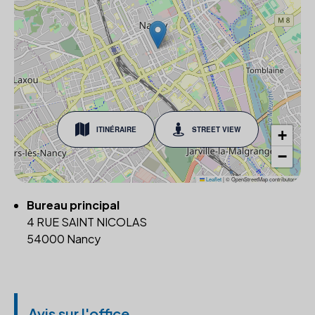
ITINÉRAIRE
STREET VIEW
+
−
Leaflet
|
© OpenStreetMap contributors
Bureau principal
4 RUE SAINT NICOLAS
54000 Nancy
Avis sur l'office