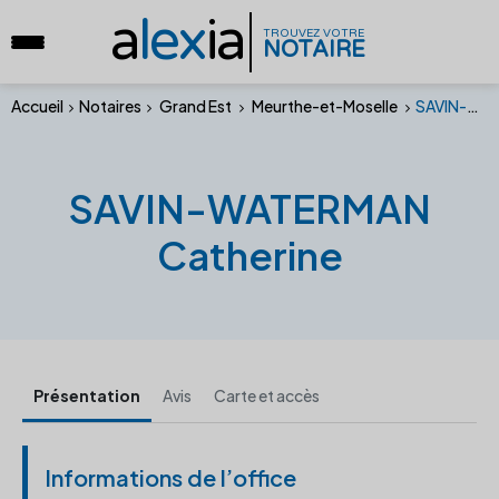
a
lex
ia
TROUVEZ VOTRE
NOTAIRE
Accueil
Notaires
Grand Est
Meurthe-et-Moselle
SAVIN-WATERMAN Catherine
SAVIN-WATERMAN
Catherine
Présentation
Avis
Carte et accès
Informations de l’office