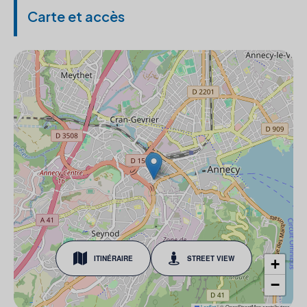
Carte et accès
ITINÉRAIRE
STREET VIEW
+
−
Leaflet
|
© OpenStreetMap contributors