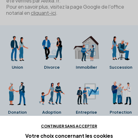
été vérifiés par Alexia.fr.
Pour en savoir plus, visitez la page Google de l'office
notarial en
cliquant-ici
.
Union
Divorce
Immobilier
Succession
Donation
Adoption
Entreprise
Protection
CONTINUER SANS ACCEPTER
Ces avis proviennent directement de la fiche Google
Votre choix concernant
les cookies