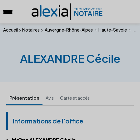
a
lex
ia
TROUVEZ VOTRE
NOTAIRE
Accueil
Notaires
Auvergne-Rhône-Alpes
Haute-Savoie
ALE
ALEXANDRE Cécile
Présentation
Avis
Carte et accès
Informations de l’office
Maître ALEXANDRE Cécile