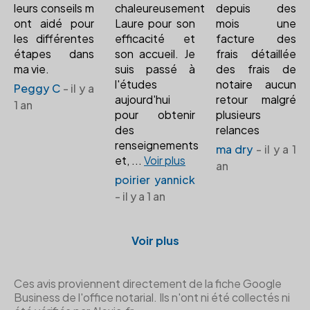
leurs conseils m
chaleureusement
depuis des
ont aidé pour
Laure pour son
mois une
les différentes
efficacité et
facture des
étapes dans
son accueil. Je
frais détaillée
ma vie.
suis passé à
des frais de
l'études
notaire aucun
Peggy C
- il y a
aujourd'hui
retour malgré
1 an
pour obtenir
plusieurs
des
relances
renseignements
ma dry
- il y a 1
et,
...
Voir plus
an
poirier yannick
- il y a 1 an
Voir plus
Ces avis proviennent directement de la fiche Google
Business de l'office notarial. Ils n'ont ni été collectés ni