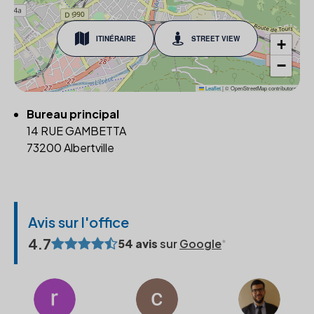
ITINÉRAIRE
STREET VIEW
+
−
Leaflet
|
© OpenStreetMap contributors
Bureau principal
14 RUE GAMBETTA
73200 Albertville
Avis sur l'office
4.7
54 avis
sur
Google