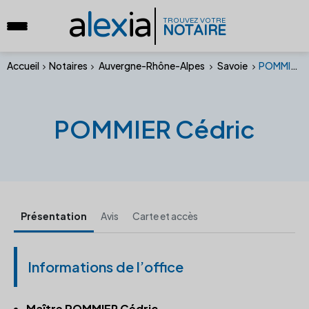
a
lex
ia
TROUVEZ VOTRE
NOTAIRE
Accueil
Notaires
Auvergne-Rhône-Alpes
Savoie
POMMIER Cédric
POMMIER Cédric
Présentation
Avis
Carte et accès
Informations de l’office
Maître POMMIER Cédric