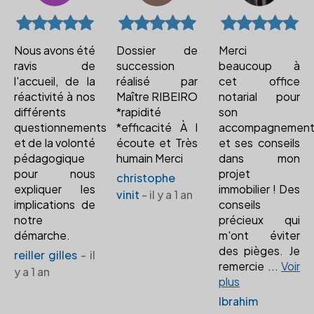
Nous avons été
Dossier de
Merci
ravis de
succession
beaucoup à
l'accueil, de la
réalisé par
cet office
réactivité à nos
Maître RIBEIRO
notarial pour
différents
*rapidité
son
questionnements
*efficacité À l
accompagnemen
et de la volonté
écoute et Très
et ses conseils
pédagogique
humain Merci
dans mon
pour nous
projet
christophe
expliquer les
immobilier ! Des
vinit
- il y a 1 an
implications de
conseils
notre
précieux qui
démarche.
m'ont éviter
des pièges. Je
reiller gilles
- il
remercie
...
Voir
y a 1 an
plus
Ibrahim