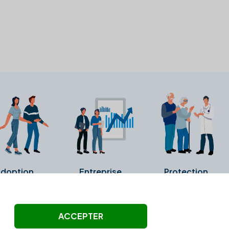
doption
Entreprise
Protection
ollectés ni été vérifiés par Alexia.fr.
ACCEPTER