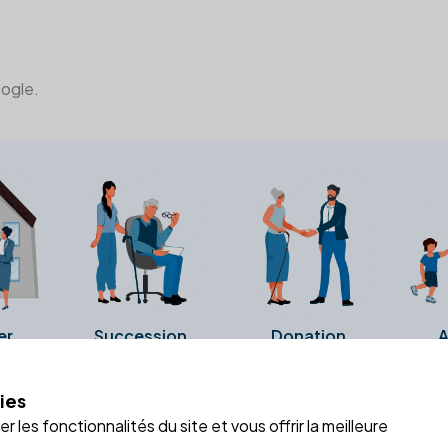
oogle.
er
Succession
Donation
A
ies
a fiche Google Business de l'office notarial. Ils n'ont ni été c
 les fonctionnalités du site et vous offrir la meilleure