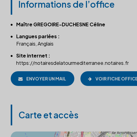
Informations de l’office
Maître GREGOIRE-DUCHESNE Céline
Langues parlées :
Français, Anglais
Site internet :
https://notairesdelatourmediterranee.notaires.fr
ENVOYER UN MAIL
VOIR FICHE OFFIC
Carte et accès