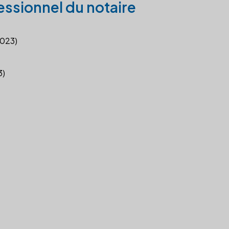
essionnel du notaire
2023)
3)