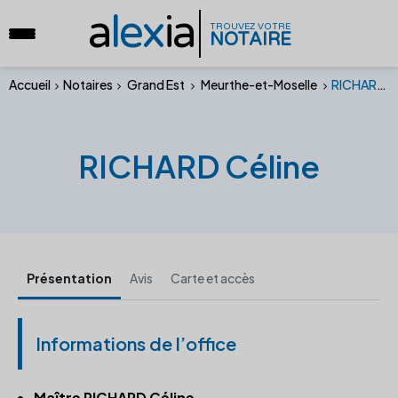
a
lex
ia
TROUVEZ VOTRE
NOTAIRE
Accueil
Notaires
Grand Est
Meurthe-et-Moselle
RICHARD Céline
RICHARD Céline
Présentation
Avis
Carte et accès
Informations de l’office
Maître RICHARD Céline