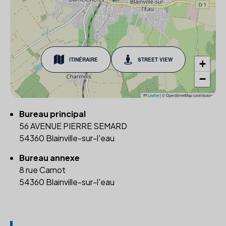
ITINÉRAIRE
STREET VIEW
+
−
Leaflet
|
© OpenStreetMap contributors
Bureau principal
56 AVENUE PIERRE SEMARD
54360 Blainville-sur-l'eau
Bureau annexe
8 rue Carnot
54360 Blainville-sur-l'eau