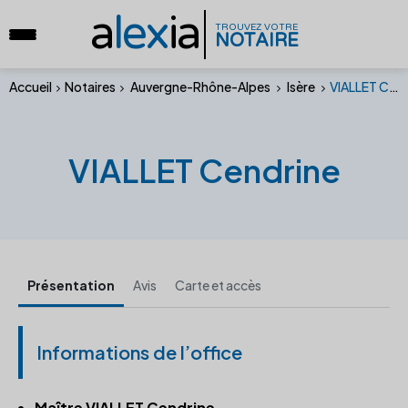
a
lex
ia
TROUVEZ VOTRE
NOTAIRE
Accueil
Notaires
Auvergne-Rhône-Alpes
Isère
VIALLET Cendrine
VIALLET Cendrine
Présentation
Avis
Carte et accès
Informations de l’office
Maître VIALLET Cendrine