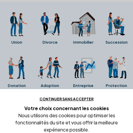
Union
Divorce
Immobilier
Succession
Donation
Adoption
Entreprise
Protection
CONTINUER SANS ACCEPTER
Ces avis proviennent directement de la fiche Google
Votre choix concernant
les cookies
Business de l'office notarial. Ils n'ont ni été collectés ni
Nous utilisons des cookies pour optimiser les
été vérifiés par Alexia.fr.
fonctionnalités du site et vous offrir la meilleure
expérience possible.