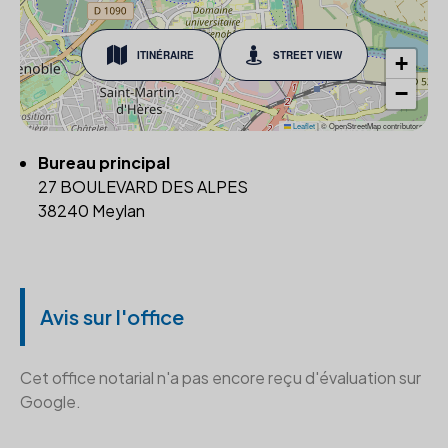
ITINÉRAIRE
STREET VIEW
+
−
Leaflet
|
© OpenStreetMap contributors
Bureau principal
27 BOULEVARD DES ALPES
38240 Meylan
Avis sur l'office
Cet office notarial n'a pas encore reçu d'évaluation sur
Google.