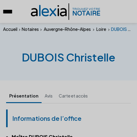
a
lex
ia
TROUVEZ VOTRE
NOTAIRE
Accueil
Notaires
Auvergne-Rhône-Alpes
Loire
DUBOIS Christelle
DUBOIS Christelle
Présentation
Avis
Carte et accès
Informations de l’office
Maître DUBOIS Christelle