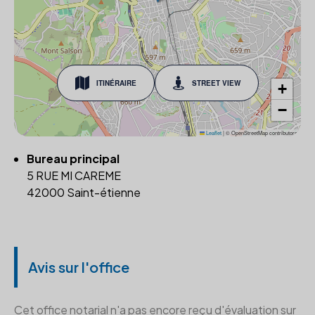
ITINÉRAIRE
STREET VIEW
+
−
Leaflet
|
© OpenStreetMap contributors
Bureau principal
5 RUE MI CAREME
42000 Saint-étienne
Avis sur l'office
Cet office notarial n'a pas encore reçu d'évaluation sur