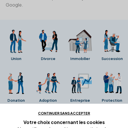
Google.
Union
Divorce
Immobilier
Succession
Donation
Adoption
Entreprise
Protection
CONTINUER SANS ACCEPTER
Ces avis proviennent directement de la fiche Google
Votre choix concernant
les cookies
Business de l'office notarial. Ils n'ont ni été collectés ni