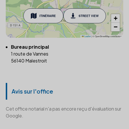
ITINÉRAIRE
STREET VIEW
+
−
Leaflet
|
© OpenStreetMap contributors
Bureau principal
1 route de Vannes
56140 Malestroit
Avis sur l'office
Cet office notarial n'a pas encore reçu d'évaluation sur
Google.