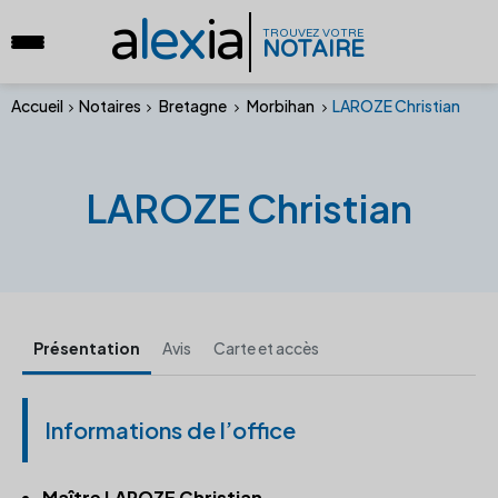
a
lex
ia
TROUVEZ VOTRE
NOTAIRE
Accueil
Notaires
Bretagne
Morbihan
LAROZE Christian
LAROZE Christian
Présentation
Avis
Carte et accès
Informations de l’office
Maître LAROZE Christian