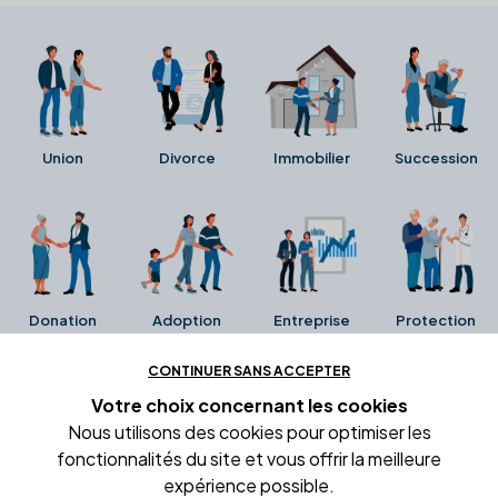
Union
Divorce
Immobilier
Succession
Donation
Adoption
Entreprise
Protection
CONTINUER SANS ACCEPTER
Ces avis proviennent directement de la fiche Google
Votre choix concernant
les cookies
Business de l'office notarial. Ils n'ont ni été collectés ni
Nous utilisons des cookies pour optimiser les
été vérifiés par Alexia.fr.
fonctionnalités du site et vous offrir la meilleure
expérience possible.