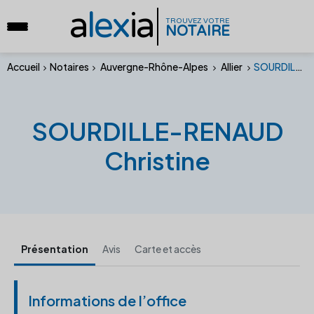
a
lex
ia
TROUVEZ VOTRE
NOTAIRE
Accueil
Notaires
Auvergne-Rhône-Alpes
Allier
SOURDILLE-RENAUD Christine
SOURDILLE-RENAUD
Christine
Présentation
Avis
Carte et accès
Informations de l’office