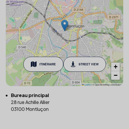
ITINÉRAIRE
STREET VIEW
+
−
Leaflet
|
© OpenStreetMap contributors
Bureau principal
28 rue Achille Allier
03100 Montluçon