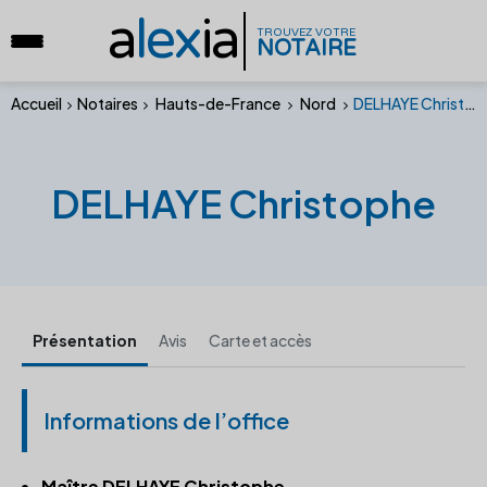
a
lex
ia
TROUVEZ VOTRE
NOTAIRE
Accueil
Notaires
Hauts-de-France
Nord
DELHAYE Christophe
DELHAYE Christophe
Présentation
Avis
Carte et accès
Informations de l’office
Maître DELHAYE Christophe