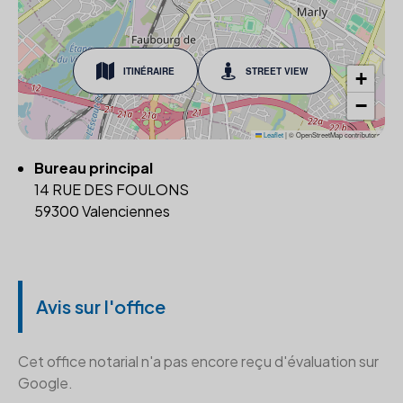
ITINÉRAIRE
STREET VIEW
+
−
Leaflet
|
© OpenStreetMap contributors
Bureau principal
14 RUE DES FOULONS
59300 Valenciennes
Avis sur l'office
Cet office notarial n'a pas encore reçu d'évaluation sur
Google.