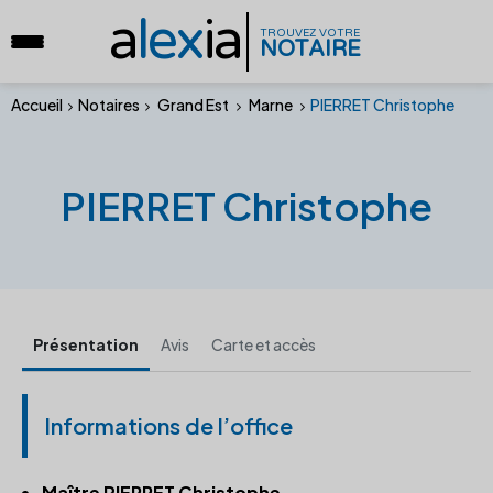
a
lex
ia
TROUVEZ VOTRE
NOTAIRE
Accueil
Notaires
Grand Est
Marne
PIERRET Christophe
PIERRET Christophe
Présentation
Avis
Carte et accès
Informations de l’office
Maître PIERRET Christophe