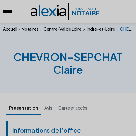
a
lex
ia
TROUVEZ VOTRE
NOTAIRE
Accueil
Notaires
Centre-Val de Loire
Indre-et-Loire
CHEVRON-SEPCHAT Claire
CHEVRON-SEPCHAT
Claire
Présentation
Avis
Carte et accès
Informations de l’office