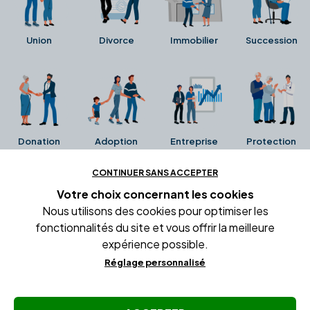
Union
Divorce
Immobilier
Succession
Donation
Adoption
Entreprise
Protection
CONTINUER SANS ACCEPTER
Ces avis proviennent directement de la fiche Google
Votre choix concernant
les cookies
Business de l'office notarial. Ils n'ont ni été collectés ni
Nous utilisons des cookies pour optimiser les
été vérifiés par Alexia.fr.
fonctionnalités du site et vous offrir la meilleure
expérience possible.
Réglage personnalisé
Conditions générales d'utilisation
Mentions légales
Gestion des cookies