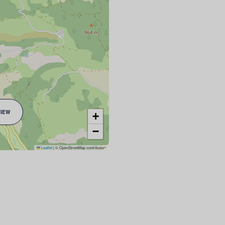
VIEW
+
−
Leaflet
|
© OpenStreetMap contributors