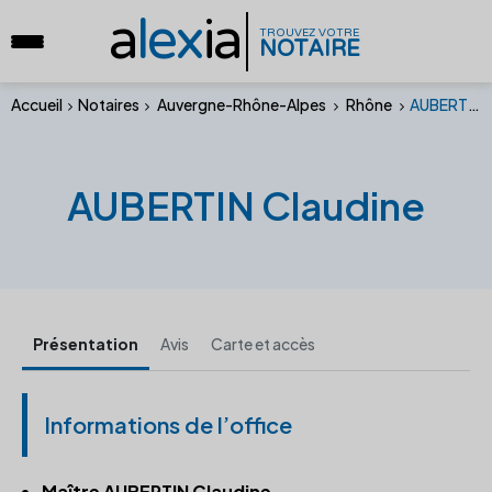
a
lex
ia
TROUVEZ VOTRE
NOTAIRE
Accueil
Notaires
Auvergne-Rhône-Alpes
Rhône
AUBERTIN Claudine
AUBERTIN Claudine
Présentation
Avis
Carte et accès
Informations de l’office
Maître AUBERTIN Claudine