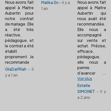
Nous avons fait
Nous avons fait
Malika Sn
- il y a
appel à Maitre
appel à Maitre
1 an
Aubertin pour
Aubertin qui
notre contrat
nous avait été
de mariage. Elle
recommandée.
a été très
Elle nous a
réactive,
accompagné
pédagogue, et
sur vente et
le contrat a été
achat. Précise,
établit
efficace,
proprement. Je
pédagogue,
recommande
elle nous a
permis
GlaDalfRah
- il
d'avancer
...
y a 1 an
Voir plus
Estelle
SIMONET
- il y
a 2 ans