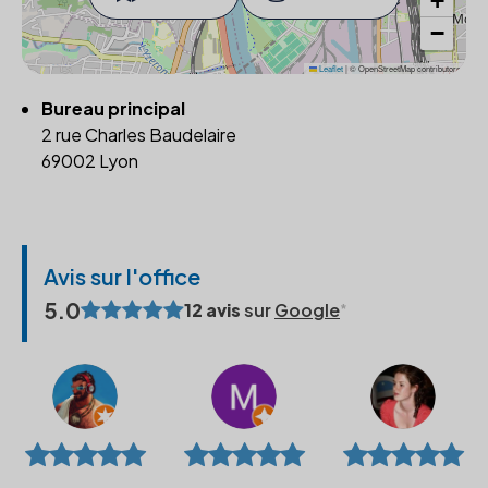
+
−
Leaflet
|
© OpenStreetMap contributors
Bureau principal
2 rue Charles Baudelaire
69002 Lyon
Avis sur l'office
5.0
12 avis
sur
Google