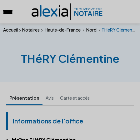
a
lex
ia
TROUVEZ VOTRE
NOTAIRE
Accueil
Notaires
Hauts-de-France
Nord
THéRY Clémentine
THéRY Clémentine
Présentation
Avis
Carte et accès
Informations de l’office
Maître THéRY Clémentine