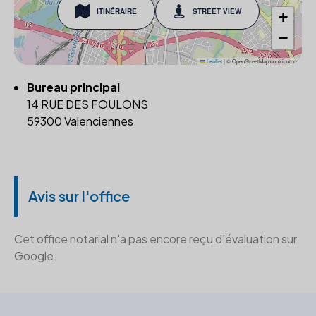
ITINÉRAIRE
STREET VIEW
+
−
Leaflet
|
© OpenStreetMap contributors
Bureau principal
14 RUE DES FOULONS
59300 Valenciennes
Avis sur l'office
Cet office notarial n'a pas encore reçu d'évaluation sur
Google.