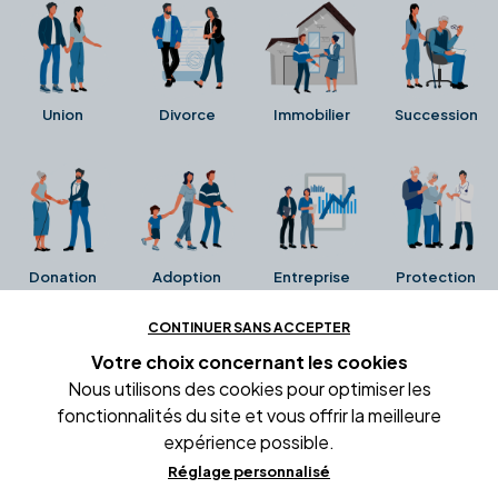
Union
Divorce
Immobilier
Succession
Donation
Adoption
Entreprise
Protection
CONTINUER SANS ACCEPTER
Ces avis proviennent directement de la fiche Google
Votre choix concernant
les cookies
Business de l'office notarial. Ils n'ont ni été collectés ni
Nous utilisons des cookies pour optimiser les
été vérifiés par Alexia.fr.
fonctionnalités du site et vous offrir la meilleure
expérience possible.
Réglage personnalisé
Conditions générales d'utilisation