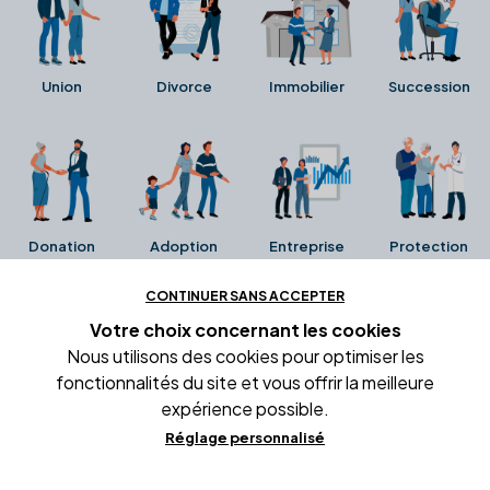
Union
Divorce
Immobilier
Succession
Donation
Adoption
Entreprise
Protection
CONTINUER SANS ACCEPTER
Ces avis proviennent directement de la fiche Google
Votre choix concernant
les cookies
Business de l'office notarial. Ils n'ont ni été collectés ni
Nous utilisons des cookies pour optimiser les
été vérifiés par Alexia.fr.
fonctionnalités du site et vous offrir la meilleure
expérience possible.
Réglage personnalisé
Conditions générales d'utilisation
Mentions légales