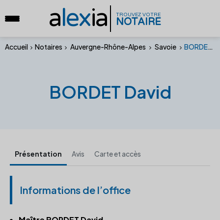
a
lex
ia
TROUVEZ VOTRE
NOTAIRE
Accueil
Notaires
Auvergne-Rhône-Alpes
Savoie
BORDET David
BORDET David
Présentation
Avis
Carte et accès
Informations de l’office
Maître BORDET David