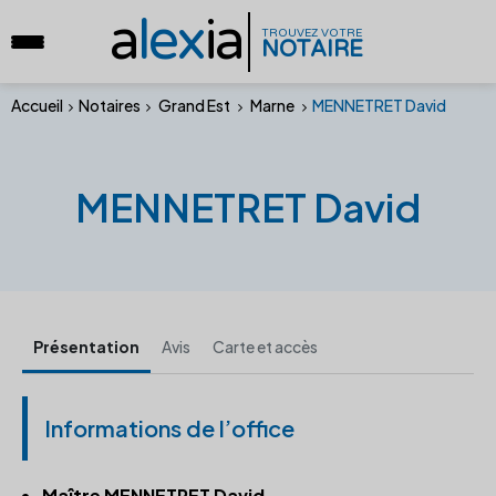
a
lex
ia
TROUVEZ VOTRE
NOTAIRE
Accueil
Notaires
Grand Est
Marne
MENNETRET David
MENNETRET David
Présentation
Avis
Carte et accès
Informations de l’office
Maître MENNETRET David