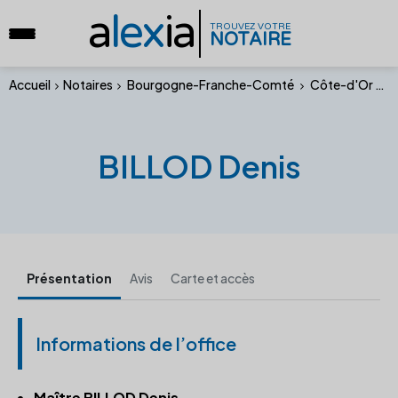
a
lex
ia
TROUVEZ VOTRE
NOTAIRE
Accueil
Notaires
Bourgogne-Franche-Comté
Côte-d'Or
B
BILLOD Denis
Présentation
Avis
Carte et accès
Informations de l’office
Maître BILLOD Denis