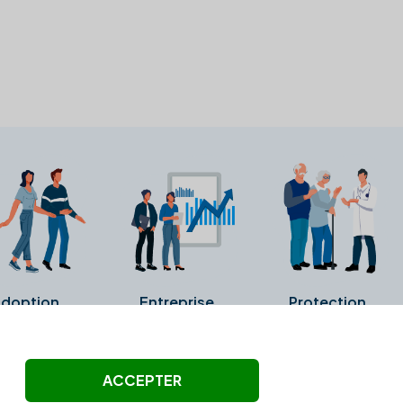
doption
Entreprise
Protection
ollectés ni été vérifiés par Alexia.fr.
ACCEPTER