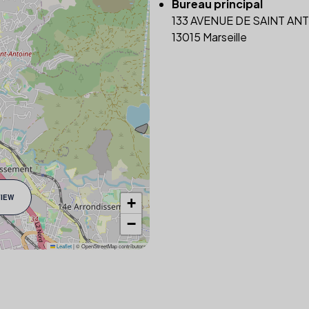
Bureau principal
133 AVENUE DE SAINT AN
13015 Marseille
VIEW
+
−
Leaflet
|
© OpenStreetMap contributors