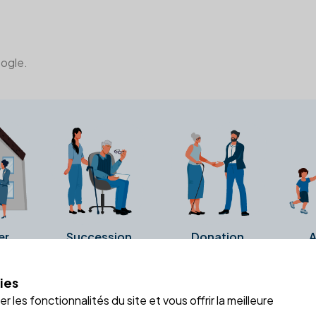
oogle.
er
Succession
Donation
A
ies
a fiche Google Business de l'office notarial. Ils n'ont ni été c
 les fonctionnalités du site et vous offrir la meilleure