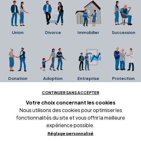
Union
Divorce
Immobilier
Succession
Donation
Adoption
Entreprise
Protection
CONTINUER SANS ACCEPTER
Ces avis proviennent directement de la fiche Google
Votre choix concernant
les cookies
Business de l'office notarial. Ils n'ont ni été collectés ni
Nous utilisons des cookies pour optimiser les
été vérifiés par Alexia.fr.
fonctionnalités du site et vous offrir la meilleure
expérience possible.
Réglage personnalisé
Conditions générales d'utilisation