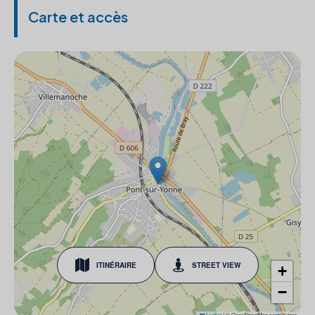
Carte et accès
ITINÉRAIRE
STREET VIEW
+
−
Leaflet
|
© OpenStreetMap contributors