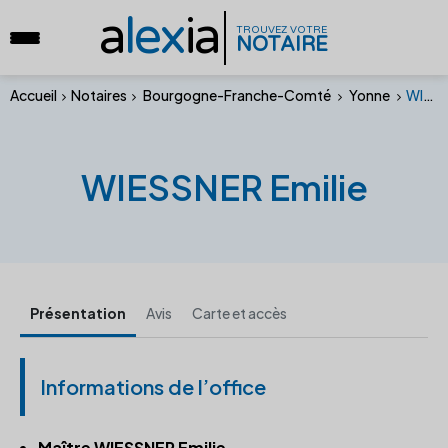
a
lex
ia
TROUVEZ VOTRE
NOTAIRE
Accueil
Notaires
Bourgogne-Franche-Comté
Yonne
WIESSNER Emilie
WIESSNER Emilie
Présentation
Avis
Carte et accès
Informations de l’office
Maître WIESSNER Emilie