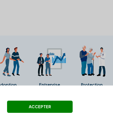
doption
Entreprise
Protection
ollectés ni été vérifiés par Alexia.fr.
ACCEPTER