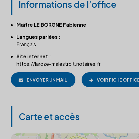
Informations de l’office
Maître LE BORGNE Fabienne
Langues parlées :
Français
Site internet :
https://laroze-malestroit.notaires.fr
ENVOYER UN MAIL
VOIR FICHE OFFIC
Carte et accès