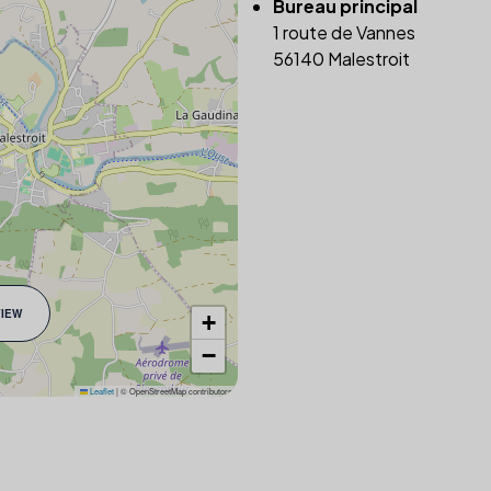
Bureau principal
1 route de Vannes
56140 Malestroit
VIEW
+
−
Leaflet
|
© OpenStreetMap contributors