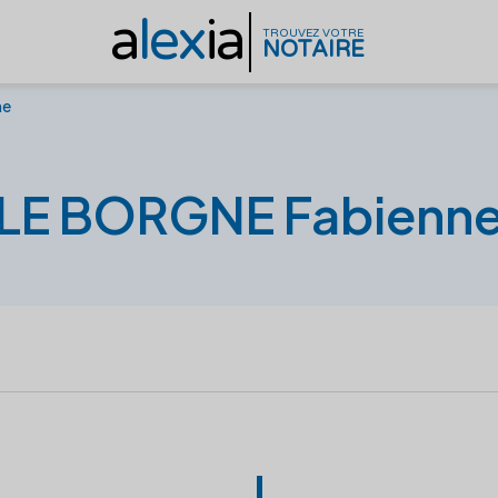
a
lex
ia
TROUVEZ VOTRE
NOTAIRE
ne
LE BORGNE Fabienn