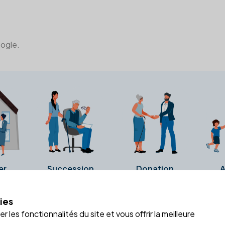
oogle.
er
Succession
Donation
A
ies
a fiche Google Business de l'office notarial. Ils n'ont ni été c
 les fonctionnalités du site et vous offrir la meilleure