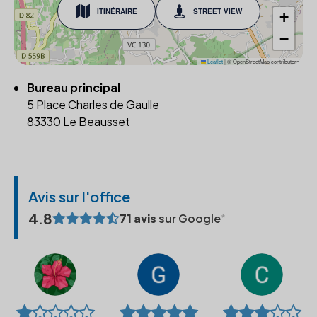
ITINÉRAIRE
STREET VIEW
+
−
Leaflet
|
© OpenStreetMap contributors
Bureau principal
5 Place Charles de Gaulle
83330 Le Beausset
Avis sur l'office
4.8
71 avis
sur
Google