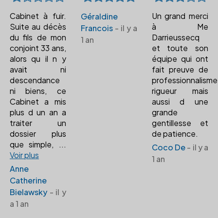
Cabinet à fuir.
Un grand merci
Géraldine
Suite au décès
à Me
Francois
- il y a
du fils de mon
Darrieussecq
1 an
conjoint 33 ans,
et toute son
alors qu il n y
équipe qui ont
avait ni
fait preuve de
descendance
professionnalisme
ni biens, ce
rigueur mais
Cabinet a mis
aussi d une
plus d un an a
grande
traiter un
gentillesse et
dossier plus
de patience.
que simple,
...
Coco De
- il y a
Voir plus
1 an
Anne
Catherine
Bielawsky
- il y
a 1 an