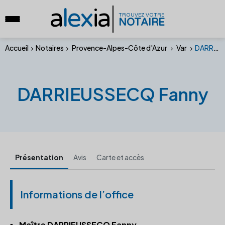
a
lex
ia
TROUVEZ VOTRE
NOTAIRE
Accueil
Notaires
Provence-Alpes-Côte d'Azur
Var
DARRIEUSSECQ Fanny
DARRIEUSSECQ Fanny
Présentation
Avis
Carte et accès
Informations de l’office
Maître DARRIEUSSECQ Fanny