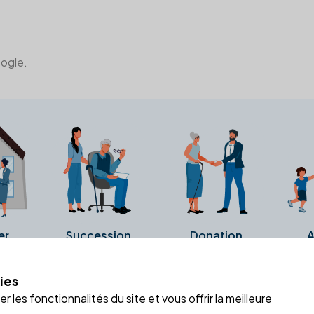
oogle.
er
Succession
Donation
A
ies
a fiche Google Business de l'office notarial. Ils n'ont ni été c
 les fonctionnalités du site et vous offrir la meilleure