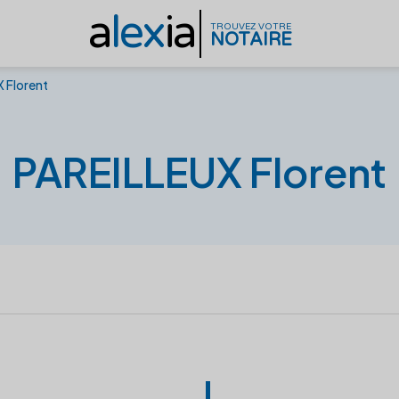
a
lex
ia
TROUVEZ VOTRE
NOTAIRE
 Florent
PAREILLEUX Florent