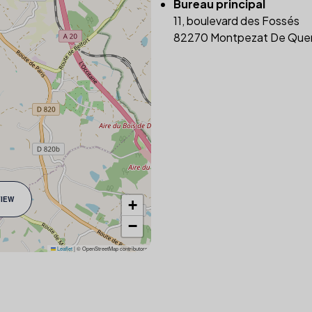
Bureau principal
11, boulevard des Fossés
82270 Montpezat De Que
VIEW
+
−
Leaflet
|
© OpenStreetMap contributors