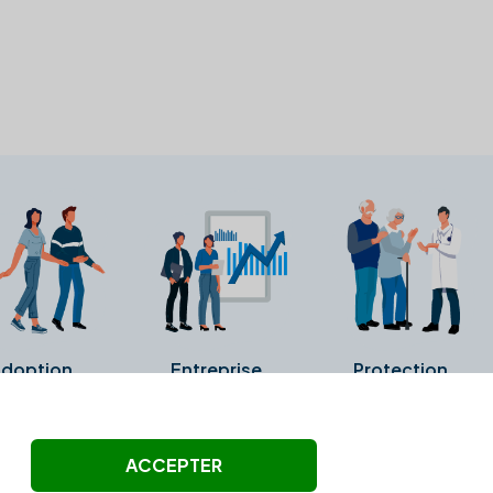
doption
Entreprise
Protection
ollectés ni été vérifiés par Alexia.fr.
ACCEPTER