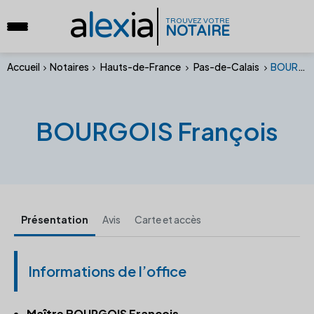
a
lex
ia
TROUVEZ VOTRE
NOTAIRE
Accueil
Notaires
Hauts-de-France
Pas-de-Calais
BOURGOIS François
BOURGOIS François
Présentation
Avis
Carte et accès
Informations de l’office
Maître BOURGOIS François