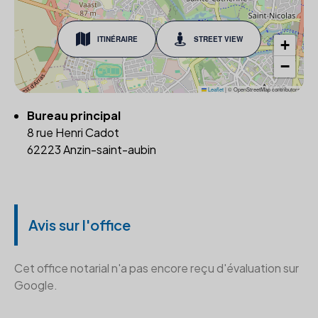
ITINÉRAIRE
STREET VIEW
+
−
Leaflet
|
© OpenStreetMap contributors
Bureau principal
8 rue Henri Cadot
62223 Anzin-saint-aubin
Avis sur l'office
Cet office notarial n'a pas encore reçu d'évaluation sur
Google.