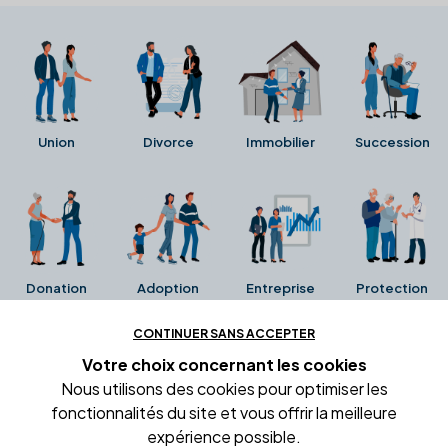
Union
Divorce
Immobilier
Succession
Donation
Adoption
Entreprise
Protection
CONTINUER SANS ACCEPTER
Ces avis proviennent directement de la fiche Google
Votre choix concernant
les cookies
Business de l'office notarial. Ils n'ont ni été collectés ni
Nous utilisons des cookies pour optimiser les
été vérifiés par Alexia.fr.
fonctionnalités du site et vous offrir la meilleure
expérience possible.