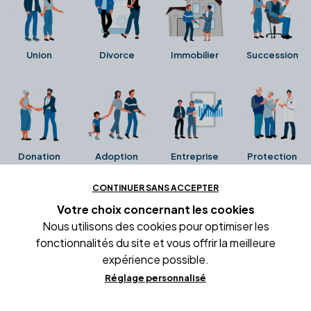
Union
Divorce
Immobilier
Succession
Donation
Adoption
Entreprise
Protection
CONTINUER SANS ACCEPTER
Ces avis proviennent directement de la fiche Google
Votre choix concernant
les cookies
Business de l'office notarial. Ils n'ont ni été collectés ni
Nous utilisons des cookies pour optimiser les
été vérifiés par Alexia.fr.
fonctionnalités du site et vous offrir la meilleure
expérience possible.
Réglage personnalisé
Conditions générales d'utilisation
Mentions légales