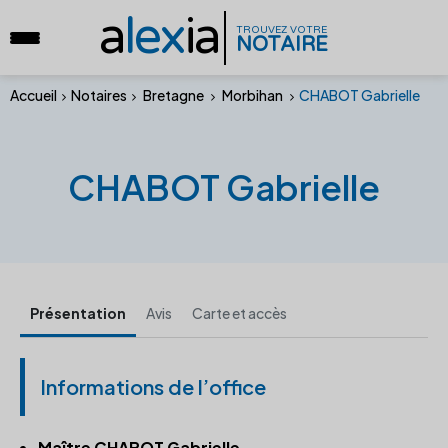
a
lex
ia
TROUVEZ VOTRE
NOTAIRE
Accueil
Notaires
Bretagne
Morbihan
CHABOT Gabrielle
CHABOT Gabrielle
Présentation
Avis
Carte et accès
Informations de l’office
Maître CHABOT Gabrielle