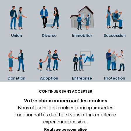
Union
Divorce
Immobilier
Succession
Donation
Adoption
Entreprise
Protection
CONTINUER SANS ACCEPTER
Ces avis proviennent directement de la fiche Google
Votre choix concernant
les cookies
Business de l'office notarial. Ils n'ont ni été collectés ni
Nous utilisons des cookies pour optimiser les
été vérifiés par Alexia.fr.
fonctionnalités du site et vous offrir la meilleure
expérience possible.
Réglage personnalisé