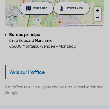
ITINÉRAIRE
STREET VIEW
+
−
Leaflet
|
© OpenStreetMap contributors
Bureau principal
6 rue Edouard Marchand
85600 Montaigu-vendée - Montaigu
Avis sur l'office
Cet office notarial n'a pas encore reçu d'évaluation sur
Google.