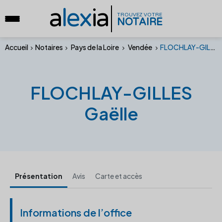
a
lex
ia
TROUVEZ VOTRE
NOTAIRE
Accueil
Notaires
Pays de la Loire
Vendée
FLOCHLAY-GILLES Gaëlle
FLOCHLAY-GILLES
Gaëlle
Présentation
Avis
Carte et accès
Informations de l’office