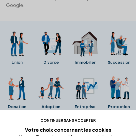
Google.
Union
Divorce
Immobilier
Succession
Donation
Adoption
Entreprise
Protection
CONTINUER SANS ACCEPTER
Ces avis proviennent directement de la fiche Google
Votre choix concernant
les cookies
Business de l'office notarial. Ils n'ont ni été collectés ni