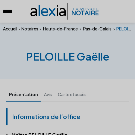
a
lex
ia
TROUVEZ VOTRE
NOTAIRE
Accueil
Notaires
Hauts-de-France
Pas-de-Calais
PELOILLE Gaëlle
PELOILLE Gaëlle
Présentation
Avis
Carte et accès
Informations de l’office
Maître PELOILLE Gaëlle